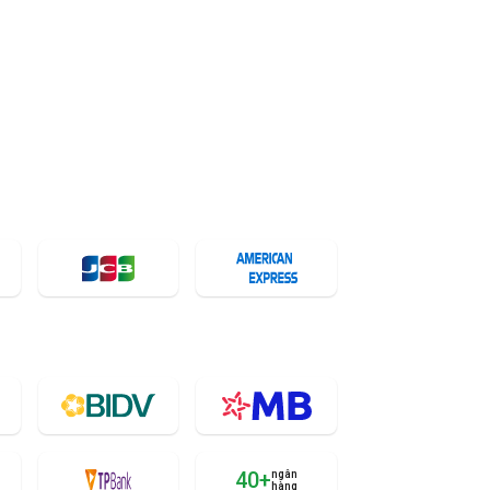
40+
ngân
hàng