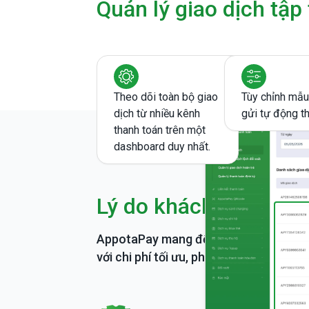
Quản lý giao dịch tập
Theo dõi toàn bộ giao
Tùy chỉnh mẫu 
dịch từ nhiều kênh
gửi tự động t
thanh toán trên một
dashboard duy nhất.
Lý do khách hàng nê
AppotaPay mang đến giải pháp thanh 
với chi phí tối ưu, phù hợp với đa dạng