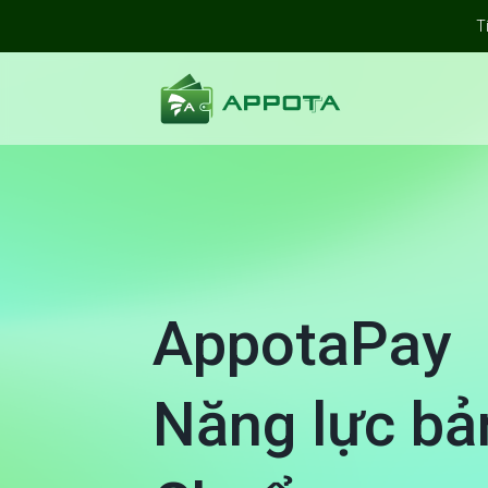
T
AppotaPay Năng lực bản địa Chuẩn mực quốc tế
AppotaPay
Năng lực bả