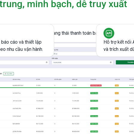
 trung, minh bạch, dễ truy xuất
Tra cứu nhanh trạng thái thanh toán bằng mã giao dịch.
báo cáo và thiết lập
Hỗ trợ kết nối
heo nhu cầu vận hành.
và trích xuất d
n chọn AppotaPay
toán ổn định, xử lý nhanh chóng và vận hành mượt mà
 mô hình kinh doanh.