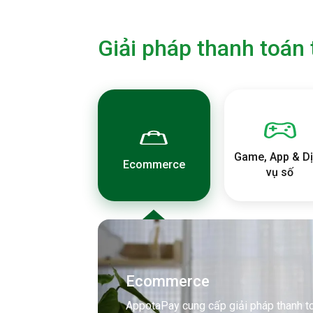
Giải pháp thanh toán 
Game, App & D
Ecommerce
vụ số
Ecommerce
AppotaPay cung cấp giải pháp thanh t