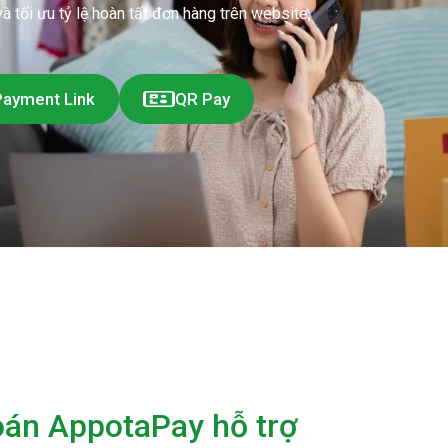
à tối ưu tỷ lệ hoàn tất đơn hàng trên website,
Payment Link
QR Pay
oán AppotaPay hỗ trợ