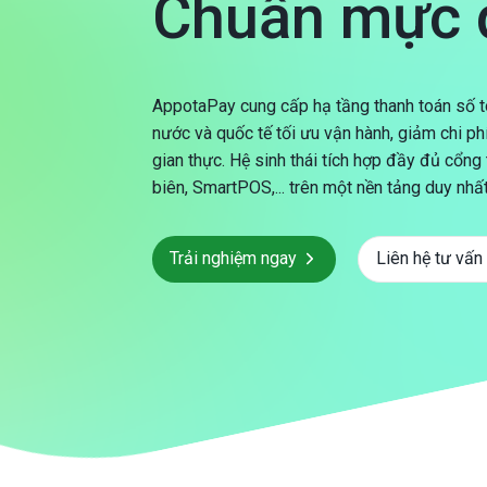
Chuẩn mực 
AppotaPay cung cấp hạ tầng thanh toán số to
nước và quốc tế tối ưu vận hành, giảm chi ph
gian thực. Hệ sinh thái tích hợp đầy đủ cổng 
biên, SmartPOS,... trên một nền tảng duy nhất
Trải nghiệm ngay
Liên hệ tư vấn