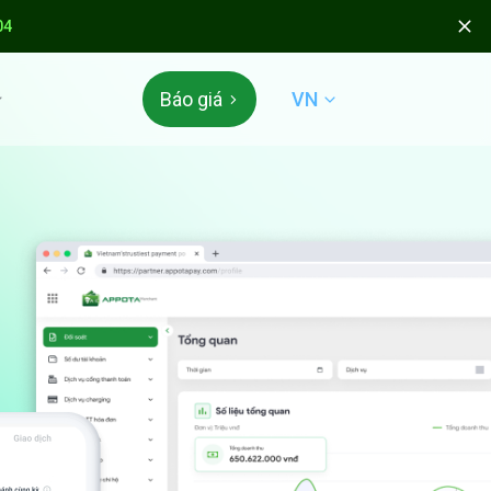
04
VN
Báo giá
 & TÍCH ĐIỂM
 Appota
 mở
N QUỐC TẾ
der & QR Global
ÁC
án mã thẻ