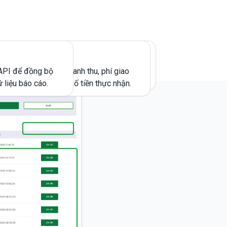
Xuất báo cáo nhanh
dưới dạng CSV
 API để đồng bộ
Minh bạch doanh thu, phí giao
hoặc PDF.
ữ liệu báo cáo.
dịch, VAT và số tiền thực nhận.