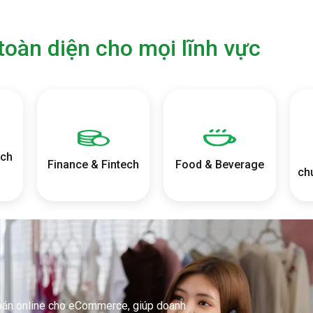
toàn diện cho mọi lĩnh vực
ịch
Finance & Fintech
Food & Beverage
ch
oán online cho eCommerce, giúp doanh