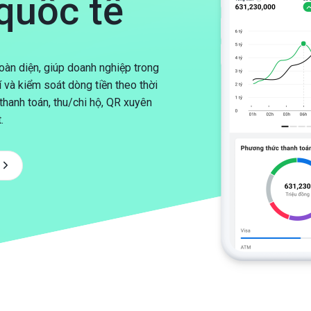
quốc tế
Liên kết thẻ Tokenization
Nạp tiền 
SmartPOS
àn diện, giúp doanh nghiệp trong
Charging
í và kiểm soát dòng tiền theo thời
HỖ TRỢ THU CHI
thanh toán, thu/chi hộ, QR xuyên
.
Hỗ trợ thu hộ
Hỗ trợ chi hộ