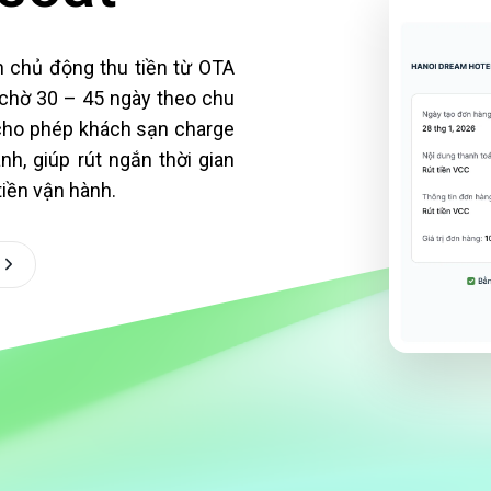
Liên kết thẻ Tokenization
Nạp tiền 
 chủ động thu tiền từ OTA
SmartPOS
 chờ 30 – 45 ngày theo chu
Charging
 cho phép khách sạn charge
HỖ TRỢ THU CHI
h, giúp rút ngắn thời gian
tiền vận hành.
Hỗ trợ thu hộ
Hỗ trợ chi hộ