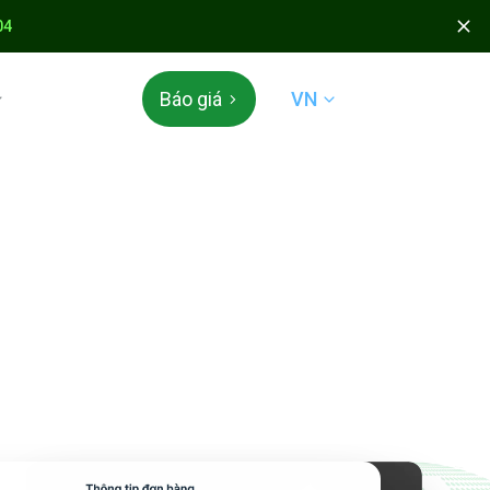
04
VN
Báo giá
 & TÍCH ĐIỂM
 Appota
 mở
N QUỐC TẾ
der & QR Global
ÁC
án mã thẻ