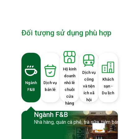
Đối tượng sử dụng phù hợp
Hộ kinh
Dịch vụ
doanh
công
Khách
Ngành
Dịch vụ
nhỏ lẻ
và tiện
sạn -
F&B
bán lẻ
chuỗi
ích xã
Du lịch
cửa
hội
hàng
Ngành F&B
Nhà hàng, quán cà phê, trà sữa, tiệm bánh, Fast 