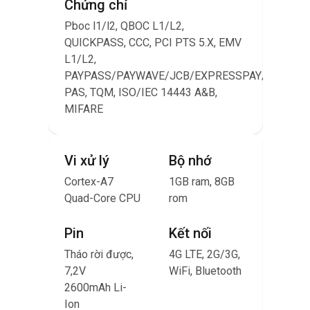
Chứng chỉ
Chứn
Pboc l1/l2, QBOC L1/L2,
Pboc 
QUICKPASS, CCC, PCI PTS 5.X, EMV
QUICK
L1/L2,
L1/L2
PAYPASS/PAYWAVE/JCB/EXPRESSPAY/D-
PAYP
PAS, TQM, ISO/IEC 14443 A&B,
PAS, 
MIFARE
MIFA
Vi xử lý
Bộ nhớ
Vi xử
Cortex-A7
1GB ram, 8GB
Quad-
Quad-Core CPU
rom
Corte
1.4GH
Pin
Kết nối
Tháo rời được,
4G LTE, 2G/3G,
Pin
7,2V
WiFi, Bluetooth
2600mAh Li-
Tháo r
Ion
7,4V