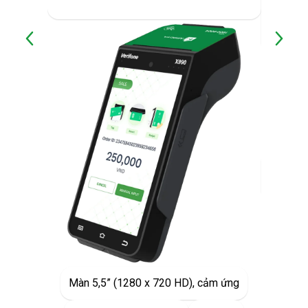
2600m
Ion
Màn 
Chạm
Dài: 19
64,5mm 
Số 
Màn 5,5” (1280 x 720 HD), cảm ứng