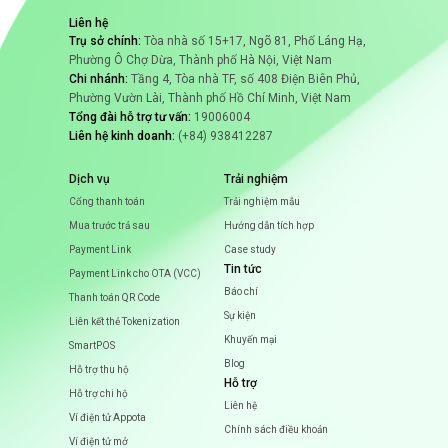
Liên hệ
Trụ sở chính:
Tòa nhà số 15+17, Ngõ 81, Phố Láng Hạ,
Phường Ô Chợ Dừa, Thành phố Hà Nội, Việt Nam
Chi nhánh:
Tầng 4, Tòa nhà TF, số 408 Điện Biên Phủ,
Phường Vườn Lài, Thành phố Hồ Chí Minh, Việt Nam
Tổng đài hỗ trợ tư vấn:
19006004
Liên hệ kinh doanh:
(+84) 938412287
Dịch vụ
Trải nghiệm
Cổng thanh toán
Trải nghiệm mẫu
Mua trước trả sau
Hướng dẫn tích hợp
Payment Link
Case study
Tin tức
Payment Link cho OTA (VCC)
Báo chí
Thanh toán QR Code
Sự kiện
Liên kết thẻ Tokenization
Khuyến mại
SmartPOS
Blog
Hỗ trợ thu hộ
Hỗ trợ
Hỗ trợ chi hộ
Liên hệ
Ví điện tử Appota
Chính sách điều khoản
Ví điện tử mở