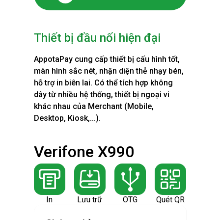
Thiết bị đầu nối hiện đại
AppotaPay cung cấp thiết bị cấu hình tốt,
màn hình sắc nét, nhận diện thẻ nhạy bén,
hỗ trợ in biên lai. Có thể tích hợp không
dây từ nhiều hệ thống, thiết bị ngoại vi
khác nhau của Merchant (Mobile,
Desktop, Kiosk,...).
Verifone X990
TIA
In
Lưu trữ
OTG
Quét QR
In