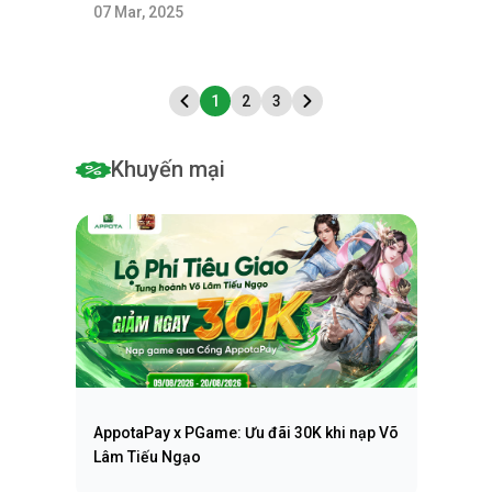
07 Mar, 2025
1
2
3
Khuyến mại
AppotaPay x PGame: Ưu đãi 30K khi nạp Võ
Lâm Tiếu Ngạo