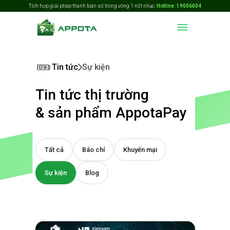
Tích hợp giải pháp thanh toán số trong vòng 1 nốt nhạc.
Hotline: 19006004
Tin tức
Sự kiện
Tin tức thị trường
& sản phẩm AppotaPay
Tất cả
Báo chí
Khuyến mại
Sự kiện
Blog