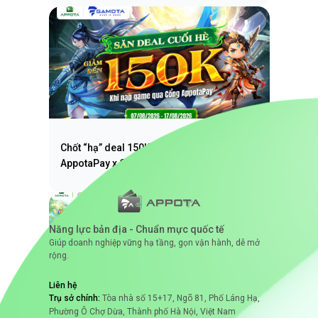
Chốt “hạ” deal 150K cực đã cùng
AppotaPay x Gamota
Năng lực bản địa - Chuẩn mực quốc tế
Giúp doanh nghiệp vững hạ tầng, gọn vận hành, dễ mở
rộng.
Liên hệ
Trụ sở chính:
Tòa nhà số 15+17, Ngõ 81, Phố Láng Hạ,
Phường Ô Chợ Dừa, Thành phố Hà Nội, Việt Nam