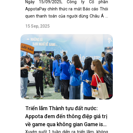
2025
Ngày 15/09/2025, Công ty Cổ phần
AppotaPay chính thức ra mắt Báo cáo Thói
quen thanh toán của người dùng Châu Á –
Thái Bình…
15 Sep, 2025
Triển lãm Thành tựu đất nước:
Appota đem đến thông điệp giá trị
về game qua không gian Game is
Good
Xuyên suốt 1 tuần diễn ra triển lãm, không