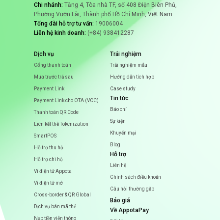
Chi nhánh:
Tầng 4, Tòa nhà TF, số 408 Điện Biên Phủ,
AppotaPay x THS Game: Ưu đãi nạp
Phường Vườn Lài, Thành phố Hồ Chí Minh, Việt Nam
Ragnarok lên đến 30K
Tổng đài hỗ trợ tư vấn:
19006004
Liên hệ kinh doanh:
(+84) 938412287
Dịch vụ
Trải nghiệm
Cổng thanh toán
Trải nghiệm mẫu
Mua trước trả sau
Hướng dẫn tích hợp
Payment Link
Case study
Tin tức
Payment Link cho OTA (VCC)
Báo chí
Thanh toán QR Code
Sự kiện
Liên kết thẻ Tokenization
Khuyến mại
SmartPOS
Blog
Hỗ trợ thu hộ
Hỗ trợ
Hỗ trợ chi hộ
Liên hệ
Ví điện tử Appota
Chính sách điều khoản
Ví điện tử mở
Câu hỏi thường gặp
Cross-border & QR Global
Báo giá
Dịch vụ bán mã thẻ
Về AppotaPay
Nạp tiền viễn thông