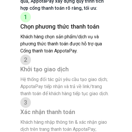
quả, AppotaPay xây dựng quy trình tích
hợp cổng thanh toán rõ ràng, tối ưu:
1
Chọn phương thức thanh toán
Khách hàng chọn sản phẩm/dịch vụ và
phương thức thanh toán được hỗ trợ qua
Cổng thanh toán AppotaPay.
2
Khởi tạo giao dịch
Hệ thống đối tác gửi yêu cầu tạo giao dịch;
AppotaPay tiếp nhận và trả về link/trang
thanh toán để khách hàng tiếp tục giao dịch.
3
Xác nhận thanh toán
Khách hàng nhập thông tin & xác nhận giao
dịch trên trang thanh toán AppotaPay;