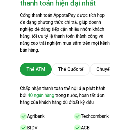
thanh toán hiện đại nhất
Cổng thanh toán AppotaPay được tích hợp
đa dạng phương thức chi trả, giúp doanh
nghiệp dễ dàng tiếp cận nhiều nhóm khách
hàng, tối ưu tỷ lệ thanh toán thành công và
nâng cao trải nghiệm mua sắm trên mọi kênh
bán hàng.
Thẻ ATM
Thẻ Quốc tế
Chuyển khoản
Chấp nhận thanh toán thẻ nội địa phát hành
bởi
40 ngân hàng
trong nước, hoàn tất đơn
hàng của khách hàng dù ở bất kỳ đâu.
Agribank
Techcombank
BIDV
ACB