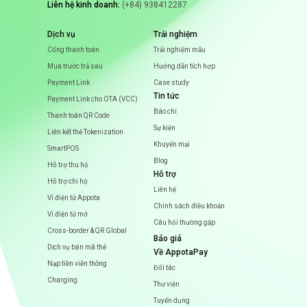
Liên hệ kinh doanh:
(+84) 938412287
Dịch vụ
Trải nghiệm
Cổng thanh toán
Trải nghiệm mẫu
Mua trước trả sau
Hướng dẫn tích hợp
Payment Link
Case study
Tin tức
Payment Link cho OTA (VCC)
Báo chí
Thanh toán QR Code
Sự kiện
Liên kết thẻ Tokenization
Khuyến mại
SmartPOS
Blog
Hỗ trợ thu hộ
Hỗ trợ
Hỗ trợ chi hộ
Liên hệ
Ví điện tử Appota
Chính sách điều khoản
Ví điện tử mở
Câu hỏi thường gặp
Cross-border & QR Global
Báo giá
Dịch vụ bán mã thẻ
Về AppotaPay
Nạp tiền viễn thông
Đối tác
Charging
Thư viện
Tuyển dụng