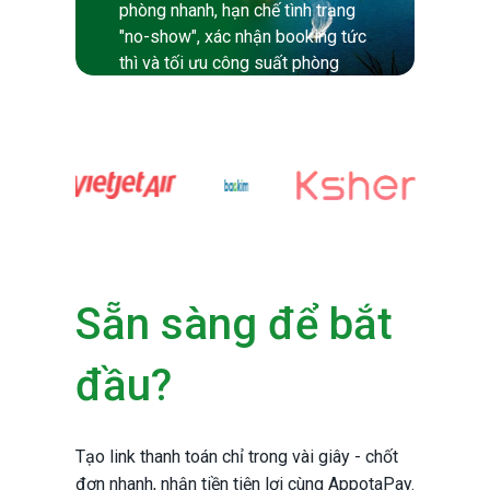
phòng nhanh, hạn chế tình trạng
"no-show", xác nhận booking tức
thì và tối ưu công suất phòng
hiện có.
Sẵn sàng để bắt
đầu?
Tạo link thanh toán chỉ trong vài giây - chốt
đơn nhanh, nhận tiền tiện lợi cùng AppotaPay.