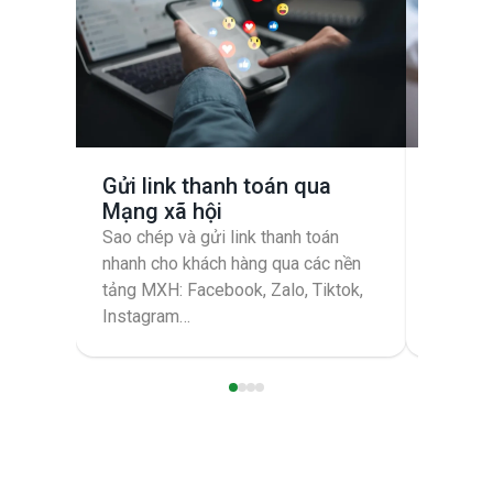
Gửi link thanh toán qua
Gửi li
Mạng xã hội
SMS
Sao chép và gửi link thanh toán
Gửi link
nhanh cho khách hàng qua các nền
khách h
tảng MXH: Facebook, Zalo, Tiktok,
điện tho
Instagram…