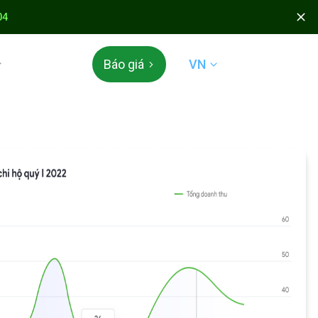
04
VN
Báo giá
 & TÍCH ĐIỂM
 Appota
 mở
N QUỐC TẾ
der & QR Global
ÁC
án mã thẻ