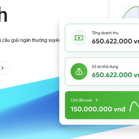
h
Liên kết thẻ Tokenization
Nạp tiền 
SmartPOS
Charging
u cầu giải ngân thường xuyên,
HỖ TRỢ THU CHI
Hỗ trợ thu hộ
Hỗ trợ chi hộ