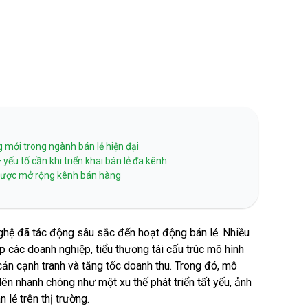
Liên kết thẻ Tokenization
Nạp tiền 
SmartPOS
Charging
HỖ TRỢ THU CHI
Hỗ trợ thu hộ
mới trong ngành bán lẻ hiện đại
Hỗ trợ chi hộ
ếu tố cần khi triển khai bán lẻ đa kênh
 lược mở rộng kênh bán hàng
hệ đã tác động sâu sắc đến hoạt động bán lẻ. Nhiều
 các doanh nghiệp, tiểu thương tái cấu trúc mô hình
ản cạnh tranh và tăng tốc doanh thu. Trong đó, mô
lên nhanh chóng như một xu thế phát triển tất yếu, ảnh
lẻ trên thị trường.