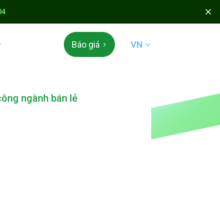
04
VN
Báo giá
 & TÍCH ĐIỂM
công ngành bán lẻ
 Appota
 mở
N QUỐC TẾ
der & QR Global
ÁC
án mã thẻ