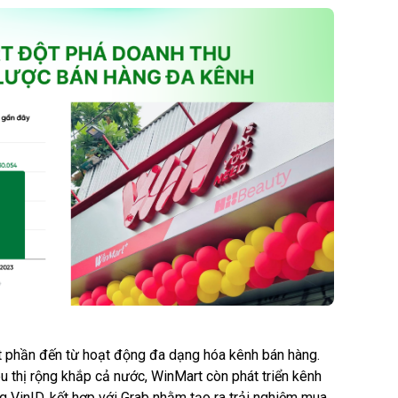
 phần đến từ hoạt động đa dạng hóa kênh bán hàng.
u thị rộng khắp cả nước, WinMart còn phát triển kênh
 VinID, kết hợp với Grab nhằm tạo ra trải nghiệm mua