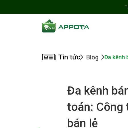
T
Tin tức
Blog
Đa kênh 
Đa kênh bá
toán: Công
bán lẻ