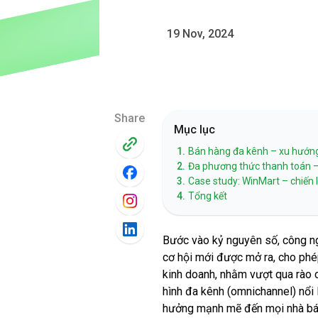
19 Nov, 2024
Share
Mục lục
1.
Bán hàng đa kênh – xu hướng 
2.
Đa phương thức thanh toán – y
3.
Case study: WinMart – chiến
4.
Tổng kết
Bước vào kỷ nguyên số, công ng
cơ hội mới được mở ra, cho phép
kinh doanh, nhằm vượt qua rào c
hình đa kênh (omnichannel) nổi 
hưởng mạnh mẽ đến mọi nhà bán 