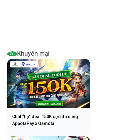
viễn thông
Khuyến mại
Chốt “hạ” deal 150K cực đã cùng
AppotaPay x Gamota