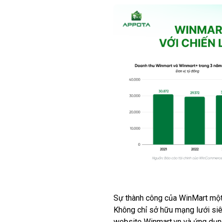
Sự thành công của WinMart một
Không chỉ sở hữu mạng lưới siê
website Winmart.vn và ứng dụng