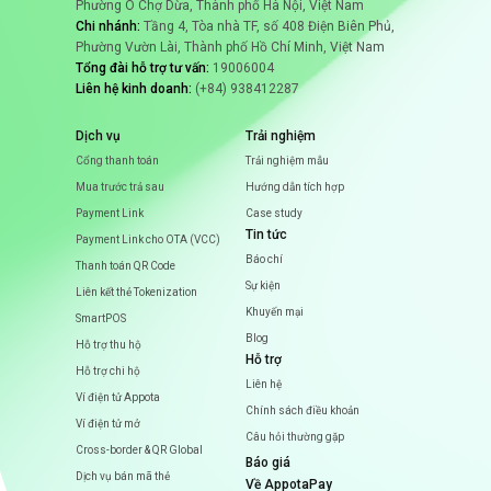
Phường Ô Chợ Dừa, Thành phố Hà Nội, Việt Nam
Chi nhánh:
Tầng 4, Tòa nhà TF, số 408 Điện Biên Phủ,
Phường Vườn Lài, Thành phố Hồ Chí Minh, Việt Nam
Tổng đài hỗ trợ tư vấn:
19006004
Liên hệ kinh doanh:
(+84) 938412287
Dịch vụ
Trải nghiệm
Cổng thanh toán
Trải nghiệm mẫu
Mua trước trả sau
Hướng dẫn tích hợp
Payment Link
Case study
Tin tức
Payment Link cho OTA (VCC)
Báo chí
Thanh toán QR Code
Sự kiện
Liên kết thẻ Tokenization
Khuyến mại
SmartPOS
Blog
Hỗ trợ thu hộ
Hỗ trợ
Hỗ trợ chi hộ
Liên hệ
Ví điện tử Appota
Chính sách điều khoản
Ví điện tử mở
Câu hỏi thường gặp
Cross-border & QR Global
Báo giá
Dịch vụ bán mã thẻ
Về AppotaPay