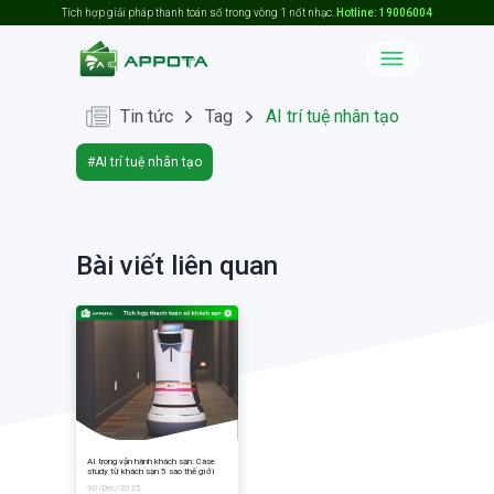
Tích hợp giải pháp thanh toán số trong vòng 1 nốt nhạc.
Hotline: 19006004
Tag
AI trí tuệ nhân tạo
Tin tức
#AI trí tuệ nhân tạo
Bài viết liên quan
AI trong vận hành khách sạn: Case
study từ khách sạn 5 sao thế giới
30/Dec/2025