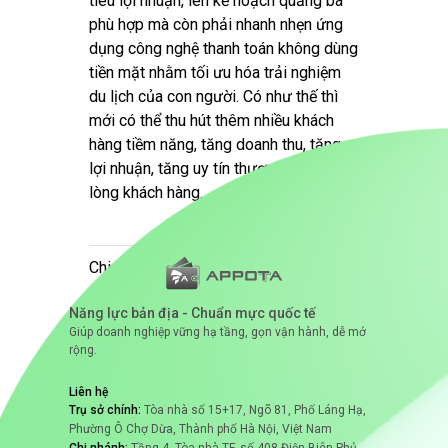
tiêu lợi nhuận, lên kế hoạch quảng bá
phù hợp mà còn phải nhanh nhẹn ứng
dụng công nghệ thanh toán không dùng
tiền mặt nhằm tối ưu hóa trải nghiệm
du lịch của con người. Có như thế thì
mới có thể thu hút thêm nhiều khách
hàng tiềm năng, tăng doanh thu, tăng
lợi nhuận, tăng uy tín thương hiệu trong
lòng khách hàng.
Chia sẻ bài viết:
Năng lực bản địa - Chuẩn mực quốc tế
Giúp doanh nghiệp vững hạ tầng, gọn vận hành, dễ mở
rộng.
Liên hệ
Trụ sở chính:
Tòa nhà số 15+17, Ngõ 81, Phố Láng Hạ,
#cổng thanh toán
#du lịch
Phường Ô Chợ Dừa, Thành phố Hà Nội, Việt Nam
Chi nhánh:
Tầng 4, Tòa nhà TF, số 408 Điện Biên Phủ,