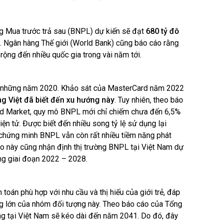
ờng Mua trước trả sau (BNPL) dự kiến sẽ đạt
680 tỷ đô
. Ngân hàng Thế giới (World Bank) cũng báo cáo rằng
rộng đến nhiều quốc gia trong vài năm tới.
ừ những năm 2020. Khảo sát của MasterCard năm 2022
g Việt
đã biết đến xu hướng này
. Tuy nhiên, theo báo
d Market, quy mô BNPL mới chỉ chiếm chưa đến 6,5%
ện tử. Được biết đến nhiều song tỷ lệ sử dụng lại
chứng minh BNPL vẫn còn rất nhiều tiềm năng phát
cáo này cũng nhận định thị trường BNPL tại Việt Nam dự
ng giai đoạn 2022 – 2028.
toán phù hợp với nhu cầu và thị hiếu của giới trẻ, đáp
 lớn của nhóm đối tượng này. Theo báo cáo của Tổng
ng tại Việt Nam sẽ kéo dài đến năm 2041. Do đó, đây