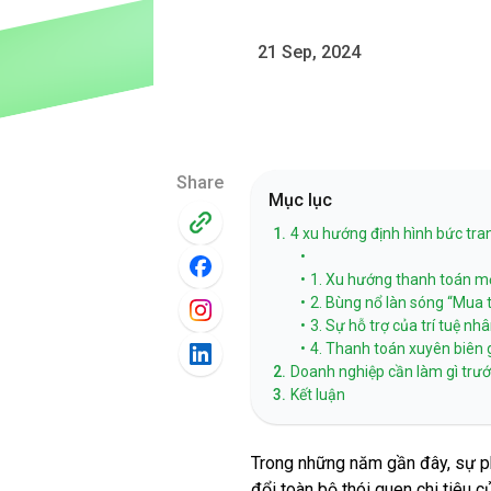
21 Sep, 2024
Share
Mục lục
1.
4 xu hướng định hình bức tr
•
•
1. Xu hướng thanh toán mớ
•
2. Bùng nổ làn sóng “Mua 
•
3. Sự hỗ trợ của trí tuệ nh
•
4. Thanh toán xuyên biên g
2.
Doanh nghiệp cần làm gì trư
3.
Kết luận
Trong những năm gần đây, sự phá
đổi toàn bộ thói quen chi tiêu c