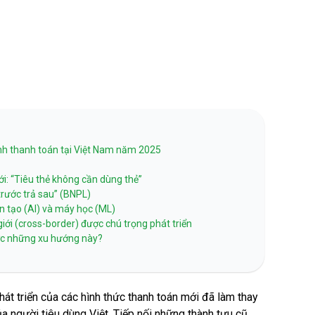
Liên kết thẻ Tokenization
Nạp tiền 
SmartPOS
Charging
HỖ TRỢ THU CHI
Hỗ trợ thu hộ
anh thanh toán tại Việt Nam năm 2025
Hỗ trợ chi hộ
i: “Tiêu thẻ không cần dùng thẻ”
trước trả sau” (BNPL)
ân tạo (AI) và máy học (ML)
iới (cross-border) được chú trọng phát triển
ớc những xu hướng này?
t triển của các hình thức thanh toán mới đã làm thay
ủa người tiêu dùng Việt. Tiếp nối những thành tựu cũ,