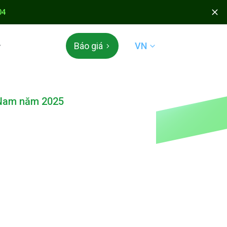
04
VN
Báo giá
 & TÍCH ĐIỂM
t Nam năm 2025
 Appota
 mở
N QUỐC TẾ
der & QR Global
ÁC
án mã thẻ