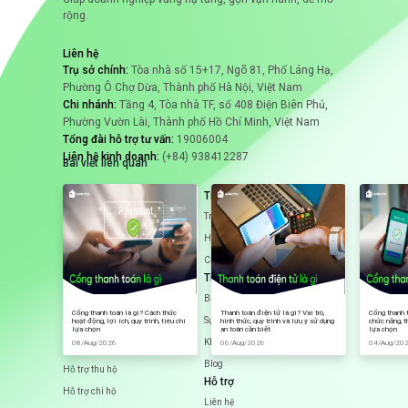
rộng.
Liên hệ
#tăng doanh thu
Trụ sở chính:
Tòa nhà số 15+17, Ngõ 81, Phố Láng Hạ,
#tăng khách hàng
Phường Ô Chợ Dừa, Thành phố Hà Nội, Việt Nam
Chi nhánh:
Tầng 4, Tòa nhà TF, số 408 Điện Biên Phủ,
#thu hút khách hàng
Phường Vườn Lài, Thành phố Hồ Chí Minh, Việt Nam
Tổng đài hỗ trợ tư vấn:
19006004
Liên hệ kinh doanh:
(+84) 938412287
Bài viết liên quan
Dịch vụ
Trải nghiệm
Cổng thanh toán
Trải nghiệm mẫu
Mua trước trả sau
Hướng dẫn tích hợp
Payment Link
Case study
Tin tức
Payment Link cho OTA (VCC)
Báo chí
Thanh toán QR Code
Cổng thanh toán là gì? Cách thức
Thanh toán điện tử là gì? Vai trò,
Cổng thanh t
Sự kiện
hoạt động, lợi ích, quy trình, tiêu chí
hình thức, quy trình và lưu ý sử dụng
chức năng, t
Liên kết thẻ Tokenization
lựa chọn
an toàn cần biết
lựa chọn
Khuyến mại
08/Aug/2026
06/Aug/2026
04/Aug/20
SmartPOS
Blog
Hỗ trợ thu hộ
Hỗ trợ
Hỗ trợ chi hộ
Liên hệ