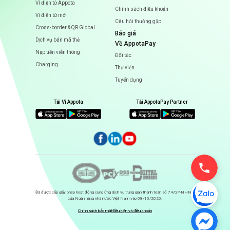
Ví điện tử Appota
Chính sách điều khoản
Ví điện tử mở
Câu hỏi thường gặp
Cross-border & QR Global
Báo giá
Dịch vụ bán mã thẻ
Về AppotaPay
Nạp tiền viễn thông
Đối tác
Charging
Thư viện
Tuyển dụng
Tải Ví Appota
Tải AppotaPay Partner
Đã được cấp giấy phép hoạt động cung ứng dịch vụ trung gian thanh toán số 74/GP-NHNN
của Ngân hàng nhà nước Việt Nam vào 08/10/2020.
Chính sách bảo mật
Điều kiện và điều khoản