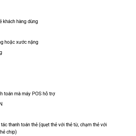
hẻ khách hàng dùng
ỏng hoặc xước nặng
g
anh toán mà máy POS hỗ trợ
IN
ác thanh toán thẻ (quẹt thẻ với thẻ từ, chạm thẻ với
thẻ chip)