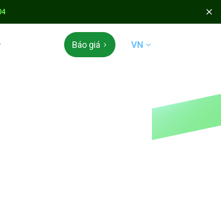
04
VN
Báo giá
 & TÍCH ĐIỂM
 Appota
 mở
N QUỐC TẾ
der & QR Global
ÁC
án mã thẻ