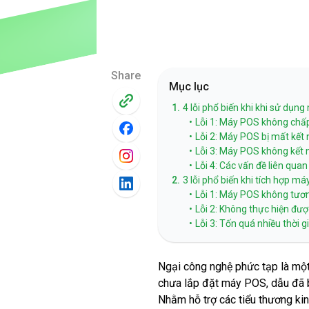
Share
Mục lục
1.
4 lỗi phổ biến khi khi sử dụn
•
Lỗi 1: Máy POS không chấ
•
Lỗi 2: Máy POS bị mất kết
•
Lỗi 3: Máy POS không kết 
•
Lỗi 4: Các vấn đề liên qua
2.
3 lỗi phổ biến khi tích hợp 
•
Lỗi 1: Máy POS không tươn
•
Lỗi 2: Không thực hiện đượ
•
Lỗi 3: Tốn quá nhiều thời 
Ngại công nghệ phức tạp là một
chưa lắp đặt máy POS, dẫu đã biế
Nhằm hỗ trợ các tiểu thương kin