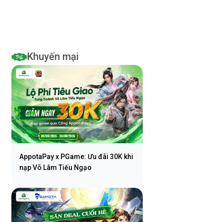
viễn thông
Khuyến mại
AppotaPay x PGame: Ưu đãi 30K khi
nạp Võ Lâm Tiếu Ngạo