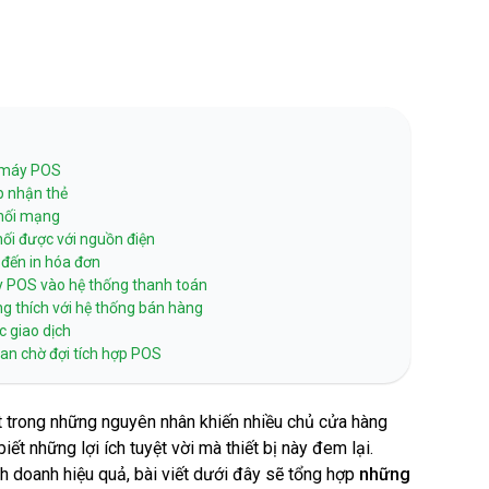
Liên kết thẻ Tokenization
Nạp tiền 
SmartPOS
Charging
HỖ TRỢ THU CHI
g máy POS
Hỗ trợ thu hộ
p nhận thẻ
 nối mạng
nối được với nguồn điện
Hỗ trợ chi hộ
n đến in hóa đơn
máy POS vào hệ thống thanh toán
g thích với hệ thống bán hàng
c giao dịch
gian chờ đợi tích hợp POS
 trong những nguyên nhân khiến nhiều chủ cửa hàng
t những lợi ích tuyệt vời mà thiết bị này đem lại.
h doanh hiệu quả, bài viết dưới đây sẽ tổng hợp
những